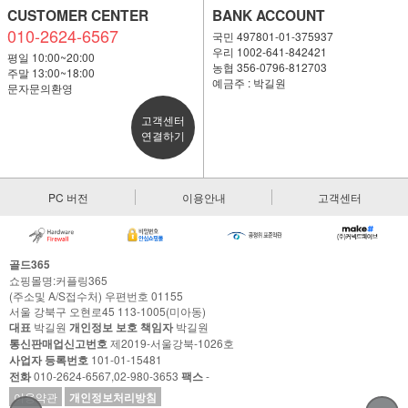
CUSTOMER CENTER
BANK ACCOUNT
010-2624-6567
국민 497801-01-375937
우리 1002-641-842421
평일 10:00~20:00
농협 356-0796-812703
주말 13:00~18:00
예금주 : 박길원
문자문의환영
고객센터
연결하기
PC 버전
이용안내
고객센터
골드365
쇼핑몰명:커플링365
(주소및 A/S접수처) 우편번호 01155
서울 강북구 오현로45 113-1005(미아동)
대표
박길원
개인정보 보호 책임자
박길원
통신판매업신고번호
제2019-서울강북-1026호
사업자 등록번호
101-01-15481
전화
010-2624-6567,02-980-3653
팩스
-
이용약관
개인정보처리방침