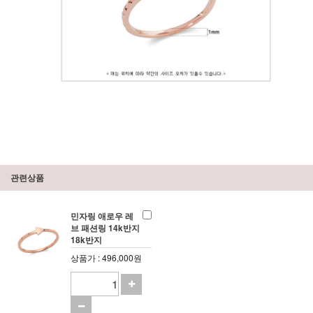
관련상품
민자링 애로우 레
브 패션링 14k반지
18k반지
상품가 : 496,000원