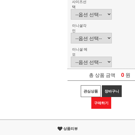
사이즈선
택
이니셜각
인
이니셜 메
모
0
원
총 상품 금액
관심상품
장바구니
구매하기
상품리뷰