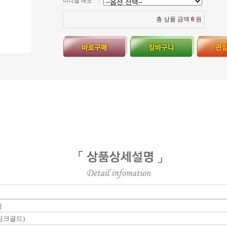
이니셜 메모
:
총 상품 금액
0
원
지
지 핑크골드)