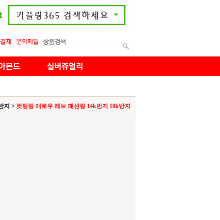
반지
>
컷팅링 애로우 레브 패션링 14k반지 18k반지