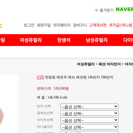
여성쥬얼리
>
패션 여자반지
>
여자
컷팅링 애로우 레브 패션링 14k반지 18k반지
판매가격 :
536,000원
재 질 : 14k/18k Gold
반지 선택
:
금색상선택
:
사이즈선택
:
이니셜각인
: