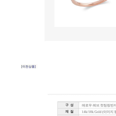
[이전상품]
구 성
애로우 레브 컷팅링반
재 질
14k/18k Gold (이미