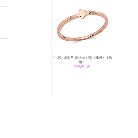
민자링 애로우 레브 패션링 14k반지 18k
반지
496,000
원