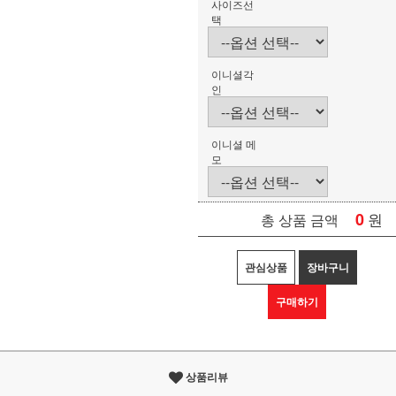
사이즈선
택
이니셜각
인
이니셜 메
모
0
원
총 상품 금액
관심상품
장바구니
구매하기
상품리뷰