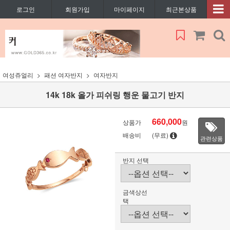
로그인
회원가입
마이페이지
최근본상품
여성쥬얼리
패션 여자반지
여자반지
14k 18k 올가 피쉬링 행운 물고기 반지
660,000
상품가
원
배송비
(무료)
관련상품
반지 선택
금색상선
택