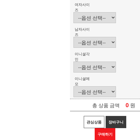
여자사이
즈
남자사이
즈
이니셜각
인
이니셜메
모
0
원
총 상품 금액
관심상품
장바구니
구매하기