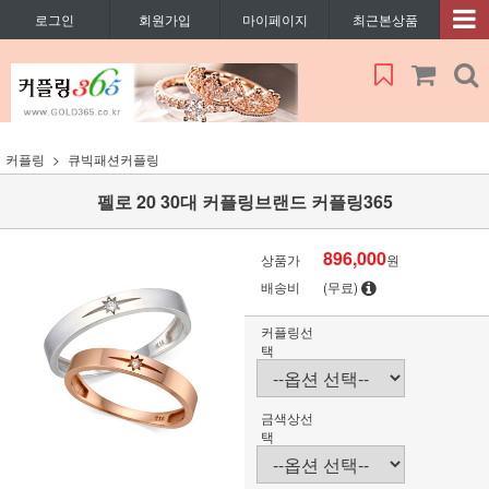
로그인
회원가입
마이페이지
최근본상품
커플링
큐빅패션커플링
펠로 20 30대 커플링브랜드 커플링365
896,000
상품가
원
배송비
(무료)
커플링선
택
금색상선
택