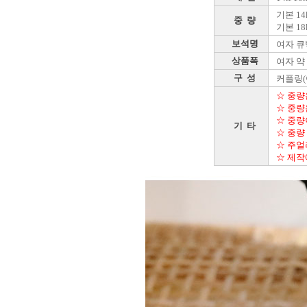
기본 14k
중 량
기본 18k
보석명
여자 큐빅
상품폭
여자 약 
구 성
커플링(
☆ 중량
☆ 중량
☆ 중량
기 타
☆ 중량
☆ 주얼
☆ 제작