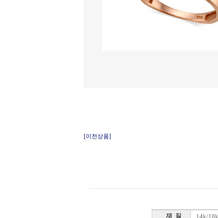
[이전상품]
재 질
14k/1