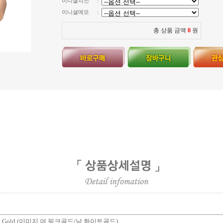
이니셜각인
:
이니셜메모
:
총 상품 금액
0
원
8k Gold (이미지 여 핑크골드/남 화이트골드)