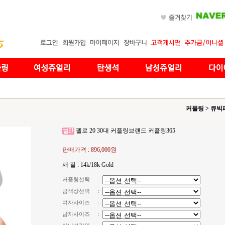
커플링
>
큐빅
펠로 20 30대 커플링브랜드 커플링365
판매가격 :
896,000원
재 질 : 14k/18k Gold
커플링선택
:
금색상선택
:
여자사이즈
:
남자사이즈
: