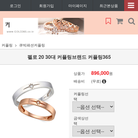
로그인
회원가입
마이페이지
최근본상품
커플링
큐빅패션커플링
펠로 20 30대 커플링브랜드 커플링365
896,000
상품가
원
배송비
(무료)
커플링선
택
금색상선
택