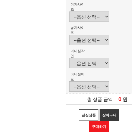
여자사이
즈
남자사이
즈
이니셜각
인
이니셜메
모
0
원
총 상품 금액
관심상품
장바구니
구매하기