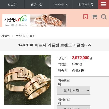
로그인
회원가입
마이페이지
최근본상품
커플링
큐빅패션커플링
14K/18K 베르니 커플링 브랜드 커플링365
2,972,000
상품가
원
적립금
3,000원
배송비
(무료)
커플링선
택
금색상선
택