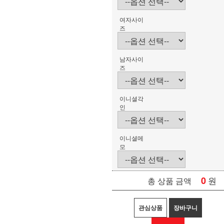
여자사이
즈
남자사이
즈
이니셜각
인
이니셜메
모
0
원
총 상품 금액
관심상품
장바구니