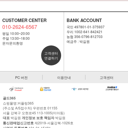
CUSTOMER CENTER
BANK ACCOUNT
010-2624-6567
국민 497801-01-375937
우리 1002-641-842421
평일 10:00~20:00
농협 356-0796-812703
주말 13:00~18:00
예금주 : 박길원
문자문의환영
고객센터
연결하기
PC 버전
이용안내
고객센터
골드365
쇼핑몰명:커플링365
(주소및 A/S접수처) 우편번호 01155
서울 강북구 오현로45 113-1005(미아동)
대표
박길원
개인정보 보호 책임자
박길원
통신판매업신고번호
제2019-서울강북-1026호
101-01-15481