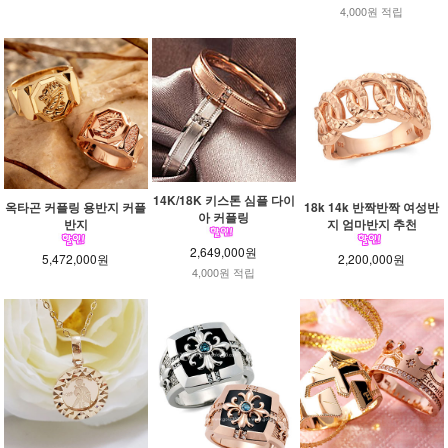
4,000원 적립
14K/18K 키스톤 심플 다이
옥타곤 커플링 용반지 커플
18k 14k 반짝반짝 여성반
아 커플링
반지
지 엄마반지 추천
2,649,000원
5,472,000원
2,200,000원
4,000원 적립