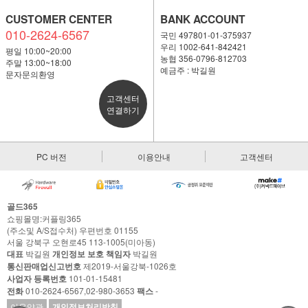
CUSTOMER CENTER
BANK ACCOUNT
010-2624-6567
국민 497801-01-375937
우리 1002-641-842421
평일 10:00~20:00
농협 356-0796-812703
주말 13:00~18:00
예금주 : 박길원
문자문의환영
고객센터
연결하기
PC 버전
이용안내
고객센터
골드365
쇼핑몰명:커플링365
(주소및 A/S접수처) 우편번호 01155
서울 강북구 오현로45 113-1005(미아동)
대표
박길원
개인정보 보호 책임자
박길원
통신판매업신고번호
제2019-서울강북-1026호
사업자 등록번호
101-01-15481
전화
010-2624-6567,02-980-3653
팩스
-
이용약관
개인정보처리방침