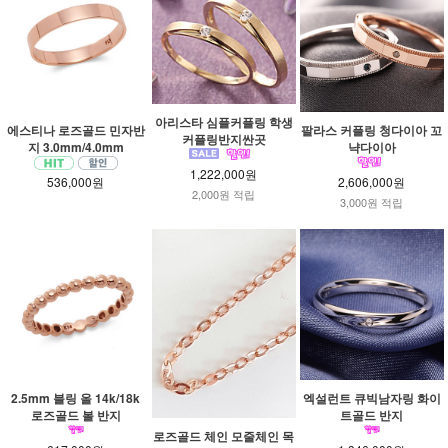
아리스타 심플커플링 학생
에스티나 로즈골드 민자반
팔라스 커플링 청다이아 꼬
커플링반지싼곳
지 3.0mm/4.0mm
냑다이아
1,222,000원
536,000원
2,606,000원
2,000원 적립
3,000원 적립
2.5mm 블링 올 14k/18k
엑설런트 큐빅남자링 화이
로즈골드 볼 반지
트골드 반지
로즈골드 체인 모줄체인 목