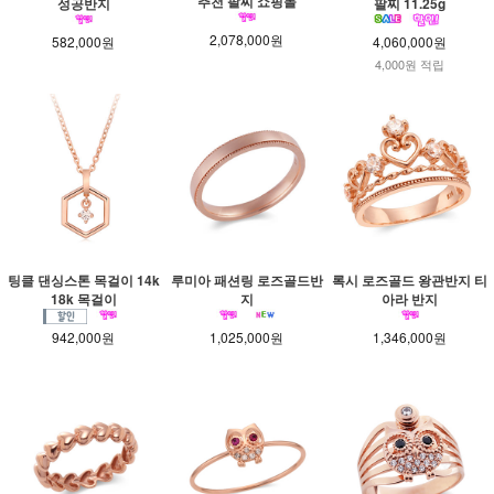
추천 팔찌 쇼핑몰
성공반지
팔찌 11.25g
2,078,000원
582,000원
4,060,000원
4,000원 적립
팅클 댄싱스톤 목걸이 14k
루미아 패션링 로즈골드반
록시 로즈골드 왕관반지 티
18k 목걸이
지
아라 반지
942,000원
1,025,000원
1,346,000원