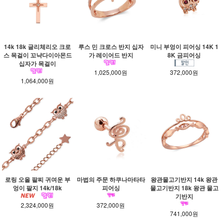
14k 18k 글리체리오 크로
루스 민 크로스 반지 십자
미니 부엉이 피어싱 14K 1
스 목걸이 꼬냑다이아몬드
가 레이어드 반지
8K 금피어싱
십자가 목걸이
1,025,000원
372,000원
1,064,000원
로링 오올 팔찌 귀여운 부
마법의 주문 하쿠나마타타
왕관물고기반지 14k 왕관
엉이 팔지 14k/18k
피어싱
물고기반지 18k 왕관 물고
기반지
2,324,000원
372,000원
741,000원