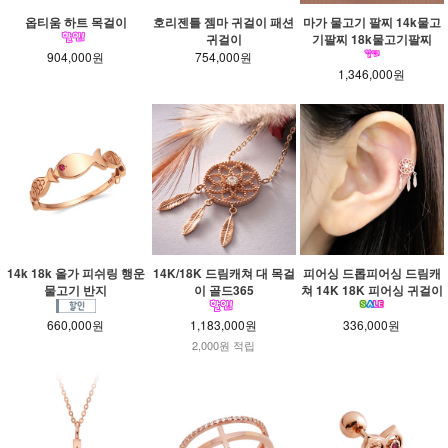
옵티움 하트 목걸이
호리젠틀 젬마 귀걸이 패션
마가 물고기 팔찌 14k물고
귀걸이
기팔찌 18k물고기팔찌
904,000원
754,000원
1,346,000원
14k 18k 올가 피쉬링 행운
14K/18K 드림캐쳐 대 목걸
피어싱 드롭피어싱 드림캐
물고기 반지
이 골드365
쳐 14K 18K 피어싱 귀걸이
660,000원
1,183,000원
336,000원
2,000원 적립