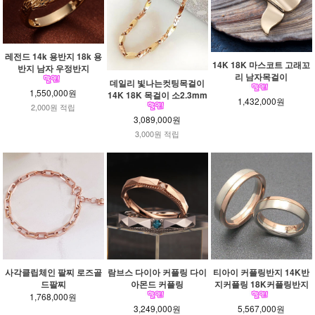
레전드 14k 용반지 18k 용
14K 18K 마스코트 고래꼬
반지 남자 우정반지
리 남자목걸이
데일리 빛나는컷팅목걸이
1,550,000원
14K 18K 목걸이 소2.3mm
1,432,000원
2,000원 적립
3,089,000원
3,000원 적립
사각클립체인 팔찌 로즈골
람브스 다이아 커플링 다이
티아이 커플링반지 14K반
드팔찌
아몬드 커플링
지커플링 18K커플링반지
1,768,000원
3,249,000원
5,567,000원