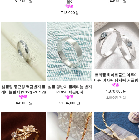
617,000원
1,346,000원
걸이
718,000원
트리플 화이트골드 아쿠아
마린 여자링 남자링 커플링
심플링 둥근링 백금반지 플
심플 평반지 플레티늄 반지
1,870,000원
레티늄반지 (1.12g ~3.75g)
PT950 백금반지
2,000원 적립
942,000원
2,034,000원