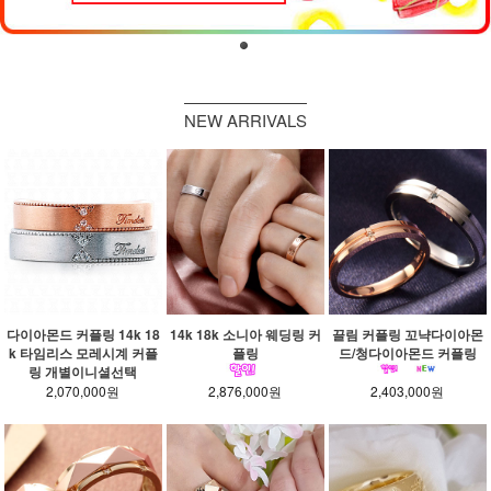
NEW ARRIVALS
다이아몬드 커플링 14k 18
14k 18k 소니아 웨딩링 커
끌림 커플링 꼬냑다이아몬
k 타임리스 모레시계 커플
플링
드/청다이아몬드 커플링
링 개별이니셜선택
2,070,000원
2,876,000원
2,403,000원